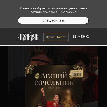
Успей приобрести билеты на уникальные
летние показы в Смолькино
СПЕЦПОКАЗЫ
МЕНЮ
Купить билет
+7 (927) 601-87-69
На карте
г. Сызрань, ул.Ульяновская
2"Б"