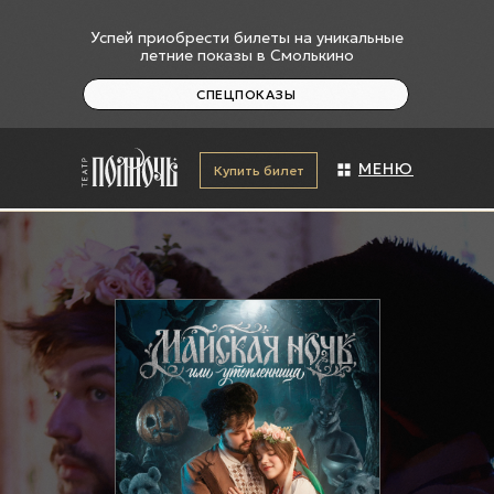
Успей приобрести билеты на уникальные
летние показы в Смолькино
СПЕЦПОКАЗЫ
МЕНЮ
Купить билет
+7 (927) 601-87-69
На карте
г. Сызрань, ул.Ульяновская
2"Б"