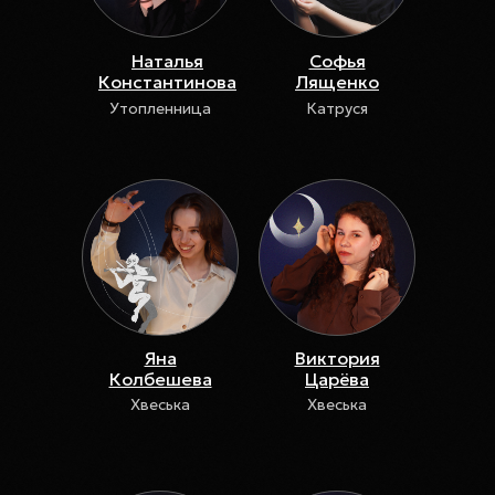
Наталья
Софья
Константинова
Лященко
Утопленница
Катруся
Яна
Виктория
Колбешева
Царёва
Хвеська
Хвеська