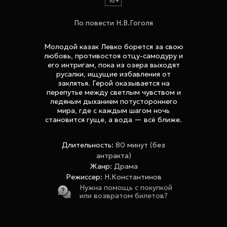
16+
По повести Н.В.Гоголя
Молодой казак Левко борется за свою
любовь, противостоя отцу-самодуру и
его интригам, пока из озера выходят
русалки, ищущие избавления от
заклятья. Герой оказывается на
перепутье между светлым чувством и
ледяным дыханием потустороннего
мира, где с каждым шагом ночь
становится гуще, а вода — всё ближе.
Длительность:
80 минут (без
антракта)
Жанр:
Драма
Режиссер:
Н.Константинов
Нужна помощь с покупкой
или возвратом билетов?