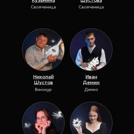
Кузьмина
Шустова
Свояченица
Свояченица
Николай
Иван
Шустов
Демин
Винокур
Демко