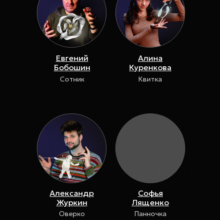
Евгений
Алина
Бобошин
Куренкова
Сотник
Квитка
Александр
Софья
Журкин
Лященко
Оверко
Панночка