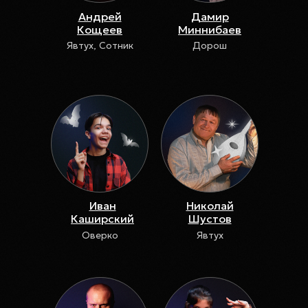
Андрей
Дамир
Кощеев
Миннибаев
Явтух, Сотник
Дорош
Иван
Николай
Каширский
Шустов
Оверко
Явтух