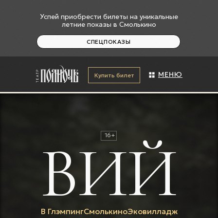
Успей приобрести билеты на уникальные
летние показы в Смолькино
СПЕЦПОКАЗЫ
МЕНЮ
Купить билет
16+
ВИЙ
+7 (927) 601-87-69
На карте
г. Сызрань, ул.Ульяновская
2"Б"
В ГлэмпингСмолькиноЭковилладж