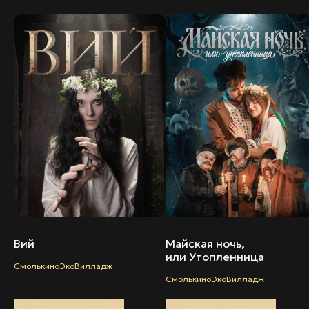
Вий
Майская ночь,
или Утопленница
СмолькиноЭкоВилладж
СмолькиноЭкоВилладж